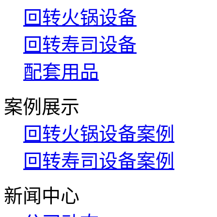
回转火锅设备
回转寿司设备
配套用品
案例展示
回转火锅设备案例
回转寿司设备案例
新闻中心